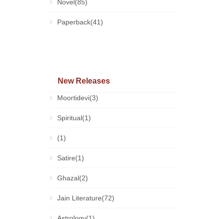
Novel(85)
Paperback(41)
New Releases
Moortidevi(3)
Spiritual(1)
(1)
Satire(1)
Ghazal(2)
Jain Literature(72)
Astrology(1)