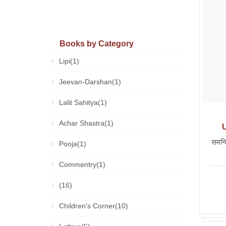
Books by Category
Lipi(1)
Jeevan-Darshan(1)
Lalit Sahitya(1)
Achar Shastra(1)
समन्व
Pooja(1)
Commentry(1)
(16)
Children's Corner(10)