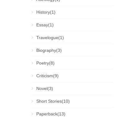
History(1)
Essay(1)
Travelogue(1)
Biography(3)
Poetry(8)
Criticism(9)
Novel(3)
Short Stories(10)
Paperback(13)