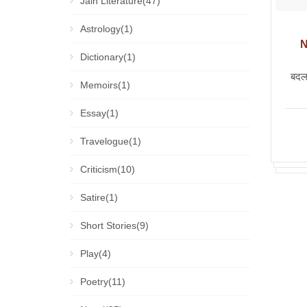
Jain Literature(47)
Astrology(1)
N
Dictionary(1)
बदलत
Memoirs(1)
Essay(1)
Travelogue(1)
Criticism(10)
Satire(1)
Short Stories(9)
Play(4)
Poetry(11)