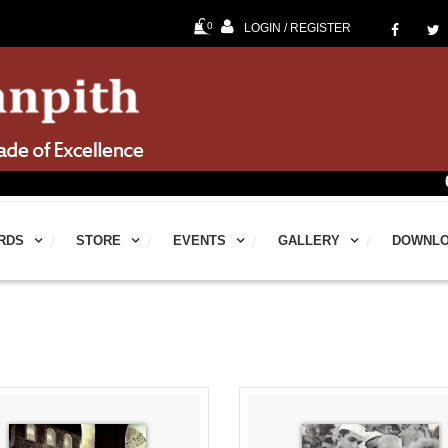
0
LOGIN / REGISTER
60th Jnan
RDS
STORE
EVENTS
GALLERY
DOWNL