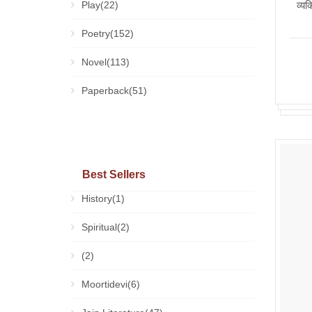
Play(22)
व्यक
Poetry(152)
Novel(113)
Paperback(51)
Best Sellers
History(1)
Spiritual(2)
(2)
Moortidevi(6)