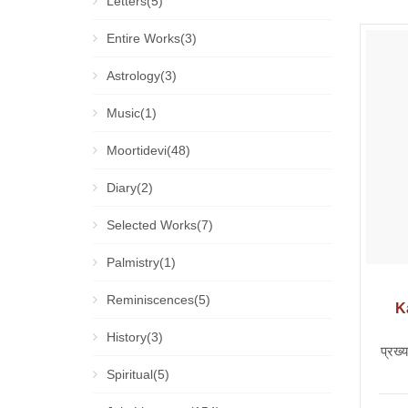
Letters(5)
Entire Works(3)
Astrology(3)
Music(1)
Moortidevi(48)
Diary(2)
Selected Works(7)
Palmistry(1)
Reminiscences(5)
K
History(3)
प्रख्
Spiritual(5)