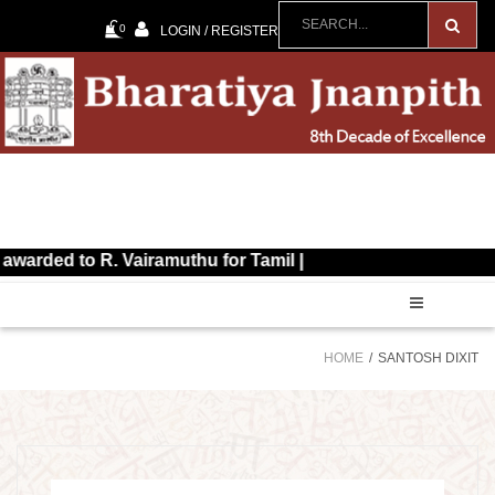
0
LOGIN / REGISTER
rded to R. Vairamuthu for Tamil |
HOME
SANTOSH DIXIT