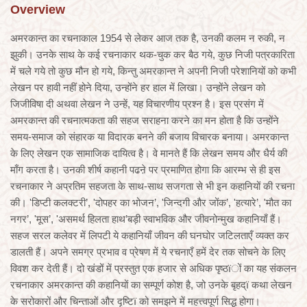
Overview
अमरकान्त का रचनाकाल 1954 से लेकर आज तक है, उनकी कलम न रुकी, न
झुकी। उनके साथ के कई रचनाकार थक-चुक कर बैठ गये, कुछ निजी पत्रकारिता
में चले गये तो कुछ मौन हो गये, किन्तु अमरकान्त ने अपनी निजी परेशानियों को कभी
लेखन पर हावी नहीं होने दिया, उन्होंने हर हाल में लिखा। उन्होंने लेखन को
जिजीविषा दी अथवा लेखन ने उन्हें, यह विचारणीय प्रश्न है। इस प्रसंग में
अमरकान्त की रचनात्मकता की सहज सराहना करने का मन होता है कि उन्होंने
समय-समाज को संहारक या विदारक बनने की बजाय विचारक बनाया। अमरकान्त
के लिए लेखन एक सामाजिक दायित्व है। वे मानते हैं कि लेखन समय और धैर्य की
माँग करता है। उनकी शीर्ष कहानी पढऩे पर प्रमाणित होगा कि आरम्भ से ही इस
रचनाकार ने अप्रतिम सहजता के साथ-साथ सजगता से भी इन कहानियों की रचना
की। 'डिप्टी कलक्टरी’, 'दोपहर का भोजन’, 'जिन्दगी और जोंक’, 'हत्यारे’, 'मौत का
नगर’, 'मूस’, 'असमर्थ हिलता हाथ’बड़ी स्वाभविक और जीवनोन्मुख कहानियाँ हैं।
सहज सरल कलेवर में लिपटी ये कहानियाँ जीवन की घनघोर जटिलताएँ व्यक्त कर
डालती हैं। अपने समग्र प्रभाव व प्रेषण में ये रचनाएँ हमें देर तक सोचने के लिए
विवश कर देती हैं। दो खंडों में प्रस्तुत एक हजार से अधिक पृष्ठïों का यह संकलन
रचनाकार अमरकान्त की कहानियों का सम्पूर्ण कोश है, जो उनके बृहद्ï कथा लेखन
के सरोकारों और चिन्ताओं और दृष्टिï को समझने में महत्त्वपूर्ण सिद्ध होगा।