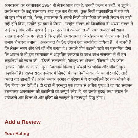
अमरकान्त का रचनाकाल 1954 से लेकर आज तक है, उनकी कलम न रुकी, न झुकी।
उनके साथ के कई रचनाकार थक-चुक कर बैठ गये, कुछ निजी पत्रकारिता में चले गये
तो कुछ मौन हो गये, किन्तु अमरकान्त ने अपनी निजी परेशानियों को कभी लेखन पर हावी
नहीं होने दिया, उन्होंने हर हाल में लिखा। उन्होंने लेखन को जिजीविषा दी अथवा लेखन ने
उन्हें, यह विचारणीय प्रश्न है। इस प्रसंग में अमरकान्त की रचनात्मकता की सहज
सराहना करने का मन होता है कि उन्होंने समय-समाज को संहारक या विदारक बनने की
बजाय विचारक बनाया। अमरकान्त के लिए लेखन एक सामाजिक दायित्व है। वे मानते हैं
कि लेखन समय और धैर्य की माँग करता है। उनकी शीर्ष कहानी पढऩे पर प्रमाणित होगा
कि आरम्भ से ही इस रचनाकार ने अप्रतिम सहजता के साथ-साथ सजगता से भी इन
कहानियों की रचना की। 'डिप्टी कलक्टरी’, 'दोपहर का भोजन’, 'जिन्दगी और जोंक’,
'हत्यारे’, 'मौत का नगर’, 'मूस’, 'असमर्थ हिलता हाथ’बड़ी स्वाभविक और जीवनोन्मुख
कहानियाँ हैं। सहज सरल कलेवर में लिपटी ये कहानियाँ जीवन की घनघोर जटिलताएँ
व्यक्त कर डालती हैं। अपने समग्र प्रभाव व प्रेषण में ये रचनाएँ हमें देर तक सोचने के
लिए विवश कर देती हैं। दो खंडों में प्रस्तुत एक हजार से अधिक पृष्ठïों का यह संकलन
रचनाकार अमरकान्त की कहानियों का सम्पूर्ण कोश है, जो उनके बृहद्ï कथा लेखन के
सरोकारों और चिन्ताओं और दृष्टिï को समझने में महत्त्वपूर्ण सिद्ध होगा।
Add a Review
Your Rating