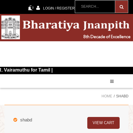
0
LOGIN / REGISTER
uthu for Tamil |
HOME
SHABD
shabd
VIEW CART